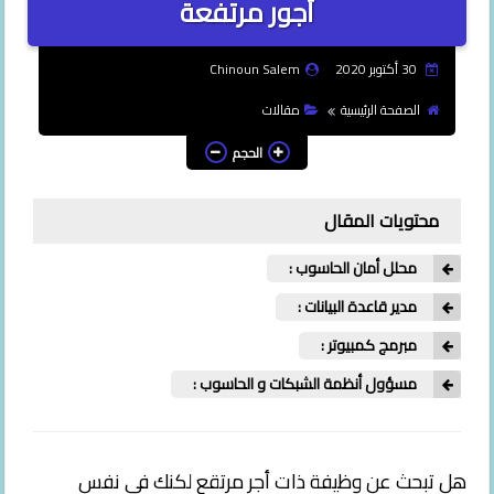
أجور مرتفعة
تصميم
30 أكتوبر 2020
Chinoun Salem
فوتوشوب
الصفحة الرئيسية
مقالات
جرافيك
الحجم
هواتف
محتويات المقال
أبل
محلل أمان الحاسوب :
أندرويد
مدير قاعدة البيانات :
تطبيقات
مبرمج كمبيوتر :
مشاكل
مسؤول أنظمة الشبكات و الحاسوب :
مواقع
ويندوز
هل تبحث عن وظيفة ذات أجر مرتقع لكنك في نفس