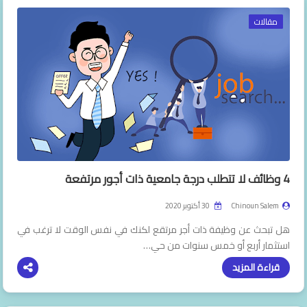
تصميم
مقالات
فوتوشوب
جرافيك
هواتف
أبل
أندرويد
4 وظائف لا تتطلب درجة جامعية ذات أجور مرتفعة
تطبيقات
Chinoun Salem
30 أكتوبر 2020
هل تبحث عن وظيفة ذات أجر مرتقع لكنك في نفس الوقت لا ترغب في
مشاكل
استثمار أربع أو خمس سنوات من حي…
قراءة المزيد
مواقع
ويندوز